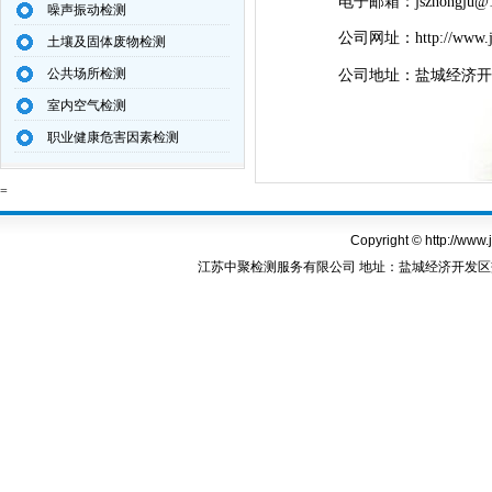
电子邮箱：
jszhongju@
噪声振动检测
公司网址：
http://www.
土壤及固体废物检测
公共场所检测
公司地址：盐城经济开
室内空气检测
职业健康危害因素检测
=
Copyright © http://www.
江苏中聚检测服务有限公司 地址：盐城经济开发区盐渎东路8号A1