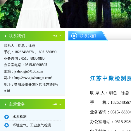
联系我们
联系我们
联系人：胡总，徐总
手机：18262485678，18051550890
业务咨询：0515- 88304880
办公室电话：0515-89898595
邮箱：
jszhongju@163.com
江苏中聚检测
网址：
http://www.jszhongju.com/
地址：盐城经济开发区盐渎东路8号
A16
联 系 人：胡总，徐总
手 机：18262485678
主营业务
业务咨询：0515- 88304
水质检测
办公室电话：0515-8989
环境空气、工业废气检测