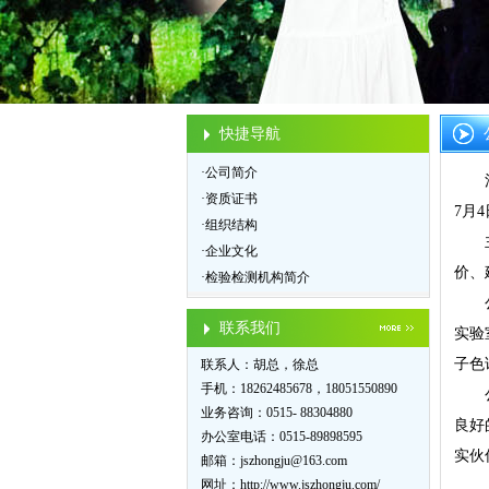
快捷导航
·公司简介
江苏
·资质证书
7月
·组织结构
主要
·企业文化
价、
·检验检测机构简介
公司
联系我们
实验
子色
联系人：胡总，徐总
手机：18262485678，18051550890
公司
业务咨询：0515- 88304880
良好
办公室电话：0515-89898595
实伙
邮箱：
jszhongju@163.com
网址：
http://www.jszhongju.com/