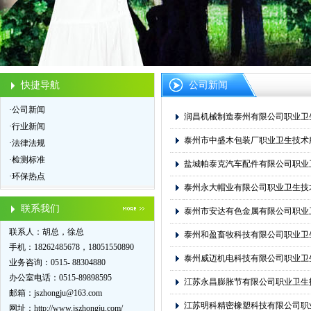
快捷导航
公司新闻
·公司新闻
润昌机械制造泰州有限公司职业卫
·行业新闻
泰州市中盛木包装厂职业卫生技术
·法律法规
·检测标准
盐城帕泰克汽车配件有限公司职业
·环保热点
泰州永大帽业有限公司职业卫生技
联系我们
泰州市安达有色金属有限公司职业
联系人：胡总，徐总
泰州和盈畜牧科技有限公司职业卫
手机：18262485678，18051550890
泰州威迈机电科技有限公司职业卫
业务咨询：0515- 88304880
办公室电话：0515-89898595
江苏永昌膨胀节有限公司职业卫生
邮箱：
jszhongju@163.com
江苏明科精密橡塑科技有限公司职
网址：
http://www.jszhongju.com/