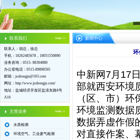
联系我们
新闻中心
联系人：胡总，徐总
环
手机：18262485678，18051550890
业务咨询：0515- 88304880
办公室电话：0515-89898595
中新网7月17
邮箱：
jszhongju@163.com
网址：
http://www.jszhongju.com/
部就西安环境
地址：盐城经济开发区盐渎东路8号
（区、市）环
A16
环境监测数据
主营业务
数据弄虚作假
水质检测
对直接作案、
环境空气、工业废气检测