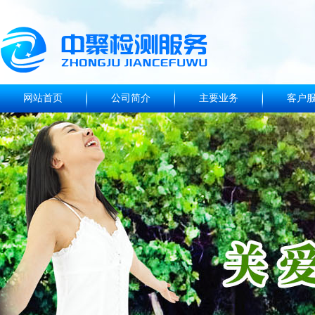
网站首页
公司简介
主要业务
客户