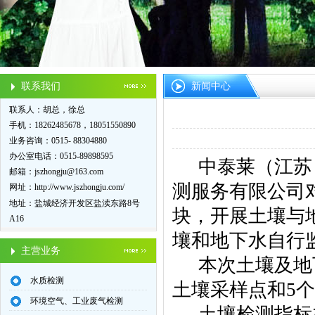
联系我们
新闻中心
联系人：胡总，徐总
手机：18262485678，18051550890
业务咨询：0515- 88304880
办公室电话：0515-89898595
中泰莱（江苏
邮箱：
jszhongju@163.com
测服务有限公司
网址：
http://www.jszhongju.com/
地址：盐城经济开发区盐渎东路8号
块，开展土壤与
A16
壤和地下水自行
主营业务
本次土壤及地
水质检测
土壤采样点和
5
个
环境空气、工业废气检测
土壤检测指标