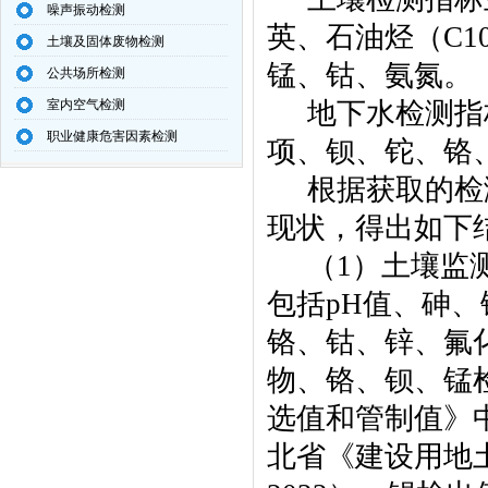
噪声振动检测
英、石油烃（
C1
土壤及固体废物检测
锰、钴、氨氮。
公共场所检测
室内空气检测
地下水检测指
职业健康危害因素检测
项
、钡、铊、铬
根据获取的检
现状，得出如下
（
1
）土壤监
包括
pH
值、砷、
铬、钴、锌、氟
物、铬、钡、锰
选值和管制值》
北省《建设用地