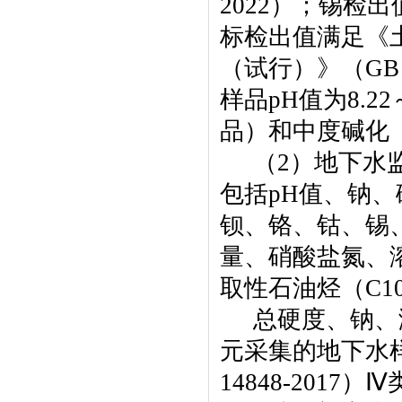
2022
）；锡检出
标检出值满足《
（试行）》（
GB
样品
pH
值为
8.22
品）和中度碱化
（
2
）地下水
包括
pH
值、
钠、
钡、铬、钴、锡
量、硝酸盐氮、
取性石油烃（
C1
总硬度、钠、
元采集的地下水
14848-2017
）Ⅳ